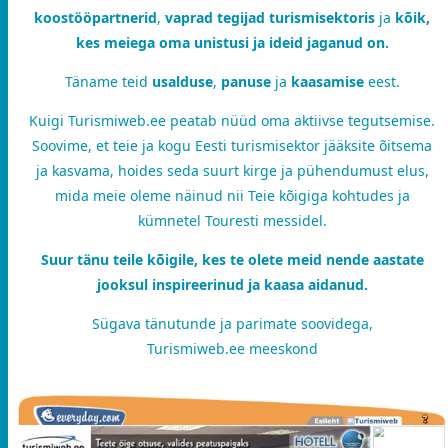
koostööpartnerid
,
vaprad tegijad turismisektoris
ja
kõik,
kes meiega oma unistusi ja ideid jaganud on.
Täname teid
usalduse
,
panuse
ja
kaasamise
eest.
Kuigi Turismiweb.ee peatab nüüd oma aktiivse tegutsemise.
Soovime, et teie ja kogu Eesti turismisektor jääksite õitsema
ja kasvama, hoides seda suurt kirge ja pühendumust elus,
mida meie oleme näinud nii Teie kõigiga kohtudes ja
kümnetel Touresti messidel.
Suur tänu teile kõigile, kes te olete meid nende aastate
jooksul inspireerinud ja kaasa aidanud.
Sügava tänutunde ja parimate soovidega,
Turismiweb.ee meeskond