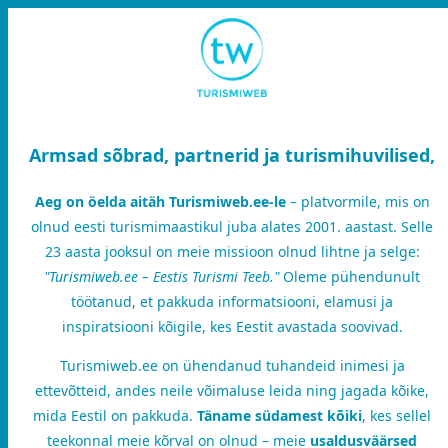
Armsad sõbrad, partnerid ja turismihuvilised,
Aeg on öelda aitäh Turismiweb.ee-le
– platvormile, mis on
olnud eesti turismimaastikul juba alates 2001. aastast. Selle
23 aasta jooksul on meie missioon olnud lihtne ja selge:
"Turismiweb.ee – Eestis Turismi Teeb."
Oleme pühendunult
töötanud, et pakkuda informatsiooni, elamusi ja
inspiratsiooni kõigile, kes Eestit avastada soovivad.
Turismiweb.ee on ühendanud tuhandeid inimesi ja
ettevõtteid, andes neile võimaluse leida ning jagada kõike,
mida Eestil on pakkuda.
Täname südamest kõiki
, kes sellel
teekonnal meie kõrval on olnud – meie
usaldusväärsed